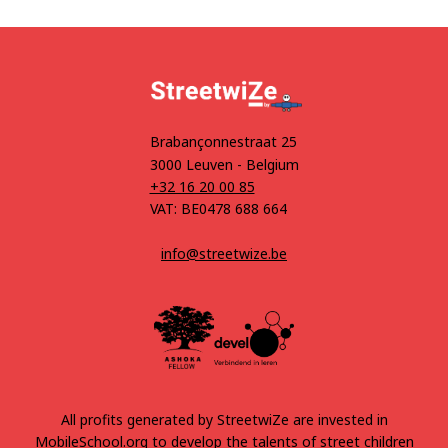
Brabançonnestraat 25
3000 Leuven - Belgium
+32 16 20 00 85
VAT: BE0478 688 664
info@streetwize.be
All profits generated by StreetwiZe are invested in
MobileSchool.org
to develop the talents of street children